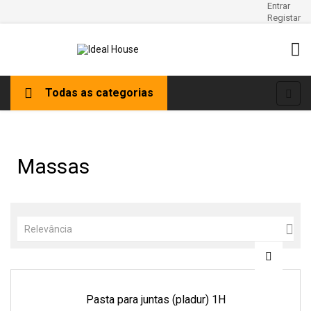
Entrar
Registar
Tog
☰
Todas as categorias
navi
Massas

Relevância
Pasta para juntas (pladur) 1H