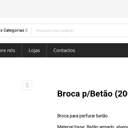
s Categorias
bre nós
Lojas
Contactos

Broca p/Betão (2
Broca para perfurar betão .
Material base: Betão armado, alvenari