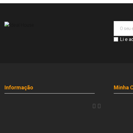
Li e a
Informação
Minha 

