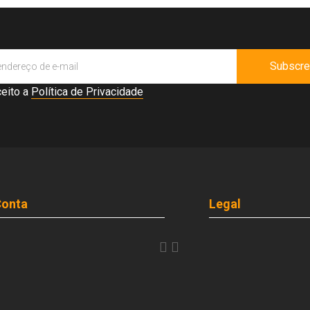
Subscre
ceito a
Política de Privacidade
Conta
Legal

