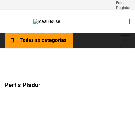
Entrar
Registar
Tog
☰
Todas as categorias
navi
Perfis Pladur